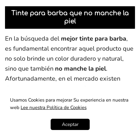
Tinte para barba que no manche la
piel
En la búsqueda del
mejor tinte para barba
,
es fundamental encontrar aquel producto que
no solo brinde un color duradero y natural,
sino que también
no manche la piel
.
Afortunadamente, en el mercado existen
diversas opciones que cumplen con estas
características, permitiéndonos lucir una
Usamos Cookies para mejorar Su experiencia en nuestra
barba impecable sin preocuparnos por
web
Lee nuestra Política de Cookies
manchas indeseadas.
Aceptar
Uno de los aspectos más importantes al