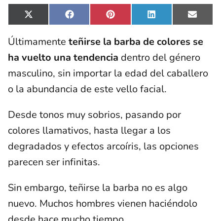
Compartir
Compartir
Compartir
Compartir
Compar
X
F
P
L
E
en
en
en
en
en
(
a
i
i
m
T
c
n
n
a
Últimamente
teñirse la barba de colores se
w
e
t
k
i
i
b
e
e
l
ha vuelto una tendencia
dentro del género
t
o
r
d
t
o
e
I
masculino, sin importar la edad del caballero
e
k
s
n
r
t
o la abundancia de este vello facial.
)
Desde tonos muy sobrios, pasando por
colores llamativos, hasta llegar a los
degradados y efectos arcoíris, las opciones
parecen ser infinitas.
Sin embargo, teñirse la barba no es algo
nuevo. Muchos hombres vienen haciéndolo
desde hace mucho tiempo.