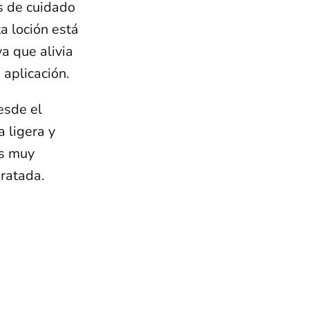
s de cuidado
a loción está
a que alivia
 aplicación.
esde el
 ligera y
es muy
dratada.