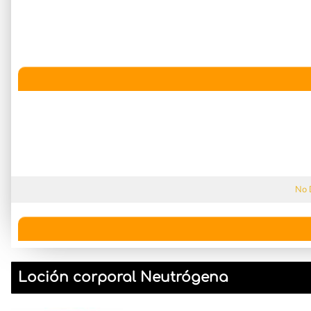
No 
Loción corporal Neutrógena