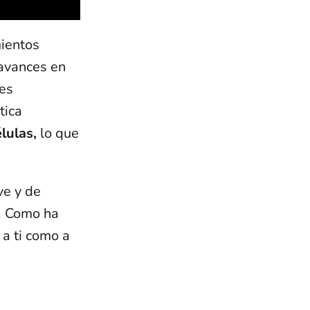
mientos
 avances en
nes
tica
é
lulas,
lo que
ve y de
n. Como ha
 a ti como a